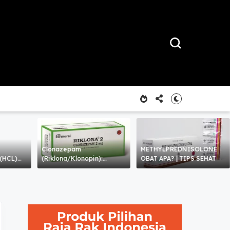
Clonazepam
METHYLPREDNISOLONE
(HCL)
(Riklona/Klonopin):
OBAT APA? | TIPS SEHAT
Penggunaan, Efek Samping,
Risiko Kecanduan, dan
Perhatian Khusus