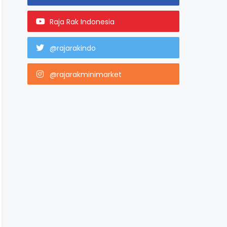
Raja Rak Indonesia
@rajarakindo
@rajarakminimarket