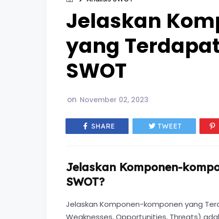
Jelaskan Ko
yang Terdapat
SWOT
on
November 02, 2023
SHARE
TWEET
Jelaskan Komponen-kompon
SWOT?
Jelaskan Komponen-komponen yang Terdap
Weaknesses, Opportunities, Threats) ada