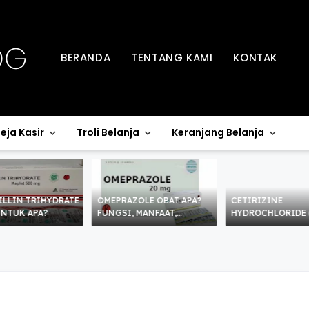
BERANDA
TENTANG KAMI
KONTAK
eja Kasir
Troli Belanja
Keranjang Belanja
ILLIN TRIHYDRATE
OMEPRAZOLE OBAT APA?
CETIRIZINE
UNTUK APA?
FUNGSI, MANFAAT,
HYDROCHLORIDE 
KHASIAT, KEGUNAAN,
OBAT APA?
CARA MINUM DAN EFEK
SAMPING