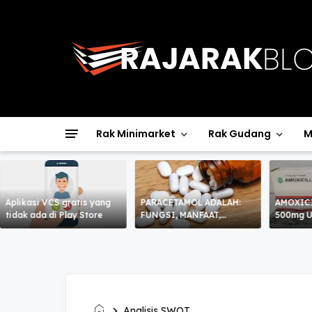
Rak Minimarket
Rak Gudang
M
Aplikasi VCS gratis yang
PARACETAMOL ADALAH:
AMOXIC
tidak ada di Play Store
FUNGSI, MANFAAT,
500mg 
KHASIAT, KEGUNAAN,
CARA MINUM DAN EFEK
SAMPING
Analisis SWOT