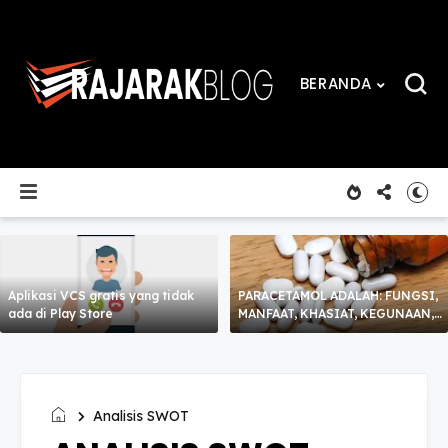
BERANDA
Aplikasi VCS gratis yang tidak
PARACETAMOL ADALAH: FUNGSI,
ada di Play Store
MANFAAT, KHASIAT, KEGUNAAN,
CARA MINUM DAN EFEK
SAMPING
Analisis SWOT