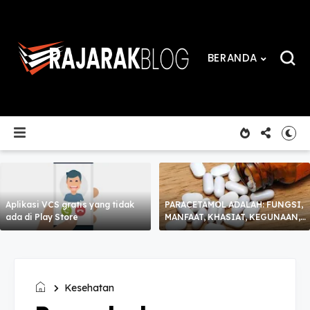
BERANDA
Aplikasi VCS gratis yang tidak
PARACETAMOL ADALAH: FUNGSI,
ada di Play Store
MANFAAT, KHASIAT, KEGUNAAN,
CARA MINUM DAN EFEK
SAMPING
Kesehatan