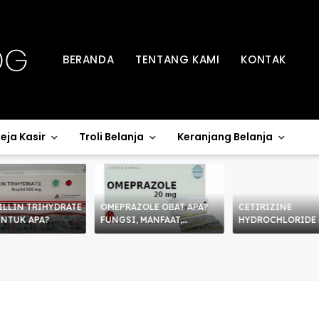
BERANDA
TENTANG KAMI
KONTAK
eja Kasir
Troli Belanja
Keranjang Belanja
ILLIN TRIHYDRATE
OMEPRAZOLE OBAT APA?
CETIRIZINE
UNTUK APA?
FUNGSI, MANFAAT,
HYDROCHLORIDE 
KHASIAT, KEGUNAAN,
OBAT APA?
CARA MINUM DAN EFEK
SAMPING