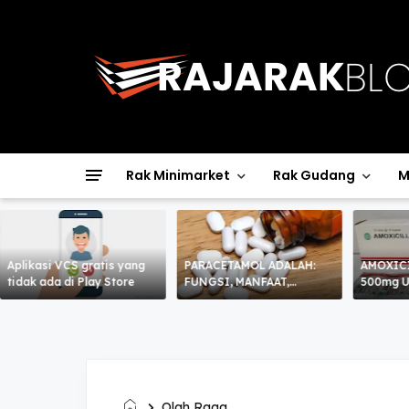
Rak Minimarket
Rak Gudang
M
Aplikasi VCS gratis yang
PARACETAMOL ADALAH:
AMOXIC
tidak ada di Play Store
FUNGSI, MANFAAT,
500mg 
KHASIAT, KEGUNAAN,
CARA MINUM DAN EFEK
SAMPING
Olah Raga