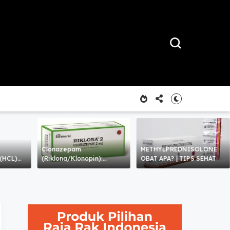
Clonazepam
METHYLPREDNISOLONE
(HCL)
(Riklona/Klonopin):
OBAT APA? | TIPS SEHAT
Penggunaan, Efek Samping,
Risiko Kecanduan, dan
Perhatian Khusus