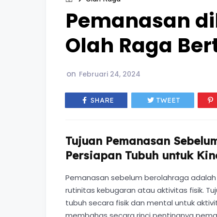
Pemanasan di
Olah Raga Ber
on
Februari 24, 2024
SHARE
TWEET
Tujuan Pemanasan Sebelum
Persiapan Tubuh untuk Kin
Pemanasan sebelum berolahraga adalah ta
rutinitas kebugaran atau aktivitas fisik
tubuh secara fisik dan mental untuk aktivi
membahas secara rinci pentingnya pemana